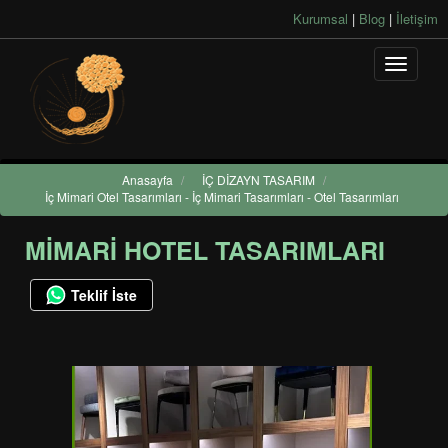
Kurumsal
|
Blog
|
İletişim
Anasayfa
/
İÇ DİZAYN TASARIM
/
İç Mimari Otel Tasarımları - İç Mimari Tasarımları - Otel Tasarımları
MİMARİ HOTEL TASARIMLARI
Teklif İste