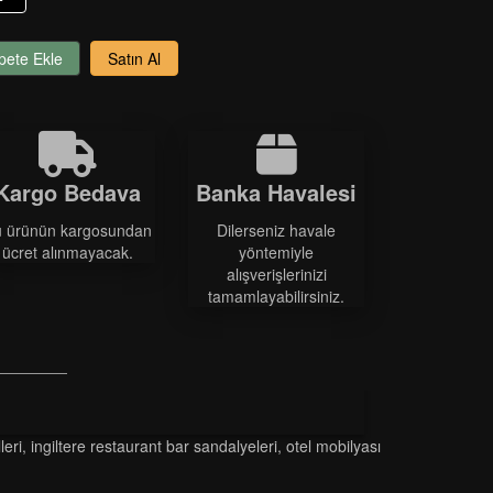
pete Ekle
Satın Al
Kargo Bedava
Banka Havalesi
 ürünün kargosundan
Dilerseniz havale
ücret alınmayacak.
yöntemiyle
alışverişlerinizi
tamamlayabilirsiniz.
leri
,
i̇ngi̇ltere restaurant bar sandalyeleri̇
,
otel mobilyası