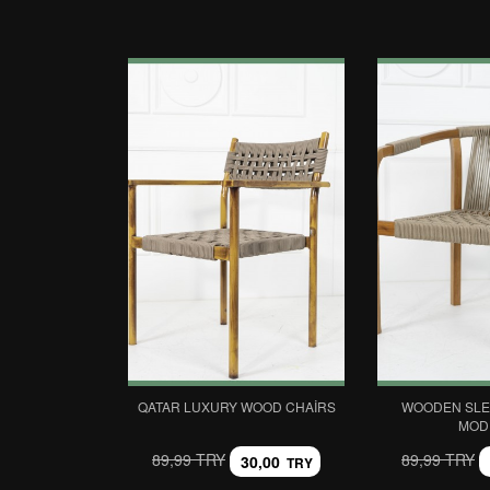
QATAR LUXURY WOOD CHAIRS
WOODEN SLE
MOD
89,99 TRY
89,99 TRY
30,00
TRY