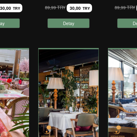
89,99 TRY
89,99 TRY
30,00
30,00
TRY
TRY
ay
Detay
D