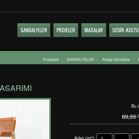
SANDALYELER
PROJELER
MASALAR
SEDİR -KOLT
Anasayfa
/
SANDALYELER
/
Ahşap Sandalye
/
TASARIMI
Bu 
89,99
Adet (m²):
-