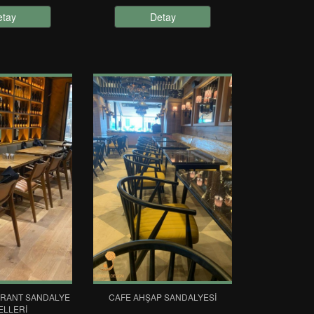
etay
Detay
URANT SANDALYE
CAFE AHŞAP SANDALYESI
ELLERI