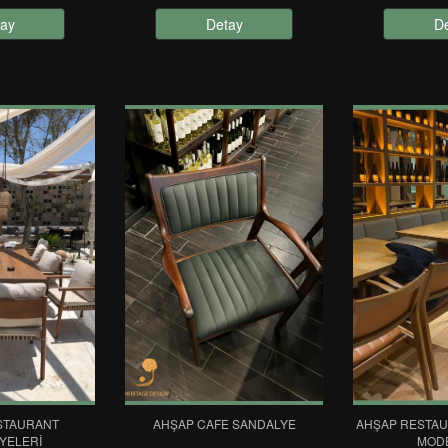
ay
Detay
D
STAURANT
AHŞAP CAFE SANDALYE
AHŞAP RESTA
YELERI
MOD