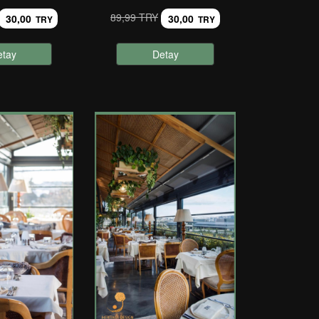
89,99 TRY
30,00
30,00
TRY
TRY
etay
Detay