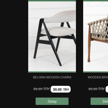
BELGIAN WOODEN CHAIRS
WOODEN BRAI
89,99 TRY
89,99 TRY
30,00
TRY
Detay
Det