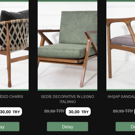
DED CHAIRS
SEDIE DECORATIVE IN LEGNO
AHŞAP SANDAL
ITALIANO
89,99 TRY
89,99 TRY
30,00
30,00
TRY
TRY
ay
Detay
D