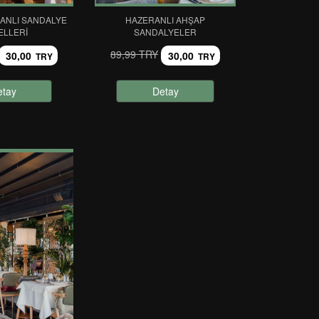
ANLI SANDALYE
HAZERANLI AHŞAP
ELLERI
SANDALYELER
89,99 TRY
30,00
30,00
TRY
TRY
etay
Detay