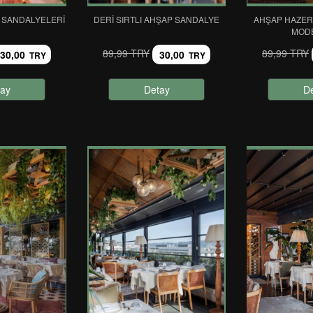
E SANDALYELERI
DERI SIRTLI AHŞAP SANDALYE
AHŞAP HAZER
MOD
89,99 TRY
89,99 TRY
30,00
30,00
TRY
TRY
ay
Detay
D