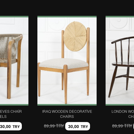
EVES CHAIR
IRAQ WOODEN DECORATIVE
LONDON WO
ELS
CHAIRS
CH
89,99 TRY
89,99 TRY
30,00
30,00
TRY
TRY