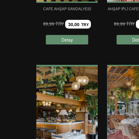
CAFE AHŞAP SANDALYESI
AHŞAP İPLI CAF
89,99 TRY
89,99 TRY
30,00
TRY
Detay
Det