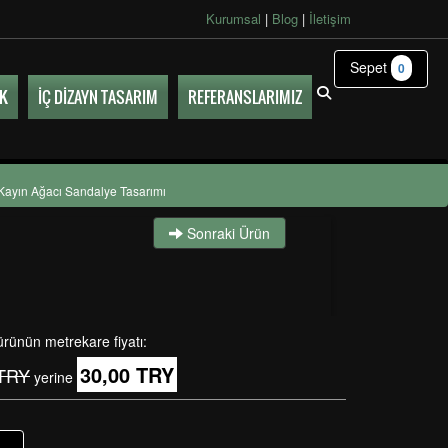
Kurumsal
|
Blog
|
İletişim
Sepet
0
UK
İÇ DİZAYN TASARIM
REFERANSLARIMIZ
Kayın Ağacı Sandalye Tasarımı
Sonraki Ürün
ürünün metrekare fiyatı:
30,00 TRY
 TRY
yerine
+