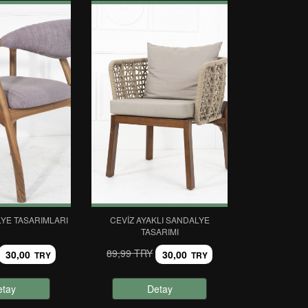
YE TASARIMLARI
CEVIZ AYAKLI SANDALYE
TASARIMI
89,99 TRY
30,00
30,00
TRY
TRY
etay
Detay