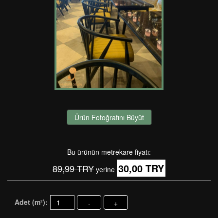
Ürün Fotoğrafını Büyüt
Bu ürünün metrekare fiyatı:
30,00 TRY
89,99 TRY
yerine
Adet (m²):
-
+