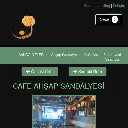
Kurumsal
|
Blog
|
İletişim
Sepet
0
SANDALYELER
/
Ahşap Sandalye
/
Cafe Ahşap Sandalyesi
Anasayfa
/
Önceki Ürün
Sonraki Ürün
CAFE AHŞAP SANDALYESI