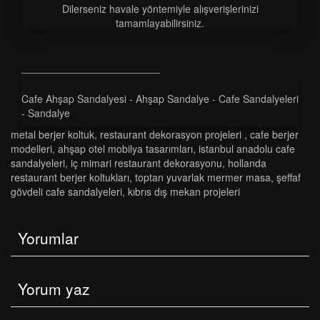
Dilerseniz havale yöntemiyle alışverişlerinizi
tamamlayabilirsiniz.
Cafe Ahşap Sandalyesi - Ahşap Sandalye - Cafe Sandalyeleri
- Sandalye
metal berjer koltuk
,
restaurant dekorasyon projeleri̇
,
cafe berjer
modelleri
,
ahşap otel mobilya tasarımları
,
i̇stanbul anadolu cafe
sandalyeleri
,
i̇ç mimari restaurant dekorasyonu
,
hollanda
restaurant berjer koltukları
,
toptan yuvarlak mermer masa
,
şeffaf
gövdeli cafe sandalyeleri
,
kıbrıs dış mekan projeleri
Yorumlar
Yorum yaz