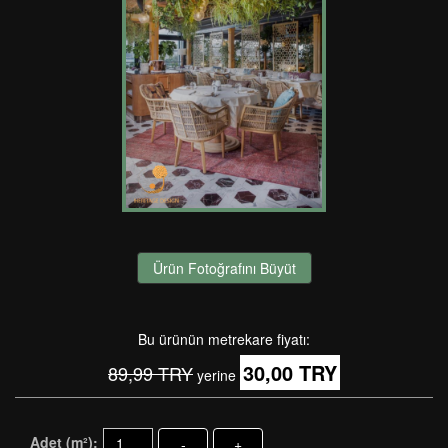
Ürün Fotoğrafını Büyüt
Bu ürünün metrekare fiyatı:
30,00 TRY
89,99 TRY
yerine
Adet (m²):
-
+