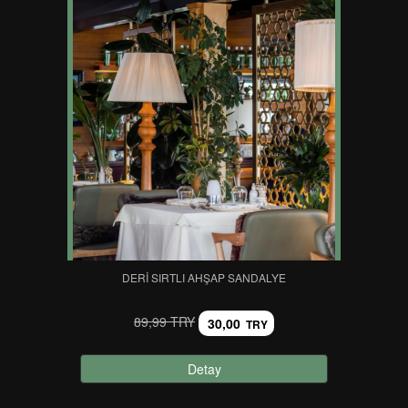
DERI SIRTLI AHŞAP SANDALYE
89,99 TRY
30,00
TRY
Detay