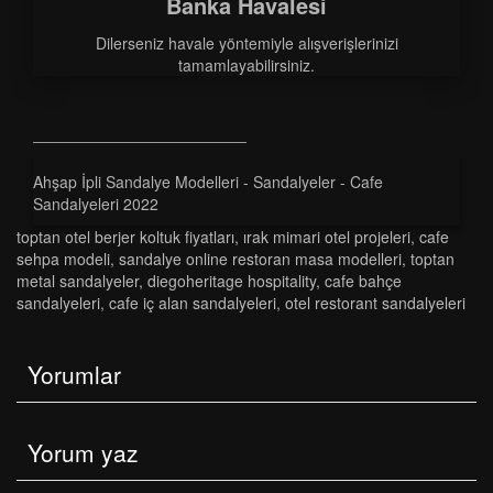
Banka Havalesi
Dilerseniz havale yöntemiyle alışverişlerinizi
tamamlayabilirsiniz.
Ahşap İpli Sandalye Modelleri - Sandalyeler - Cafe
Sandalyeleri 2022
toptan otel berjer koltuk fiyatları
,
irak mimari otel projeleri
,
cafe
sehpa modeli
,
sandalye online restoran masa modelleri
,
toptan
metal sandalyeler
,
diegoheritage hospitality
,
cafe bahçe
sandalyeleri
,
cafe i̇ç alan sandalyeleri
,
otel restorant sandalyeleri
Yorumlar
Yorum yaz