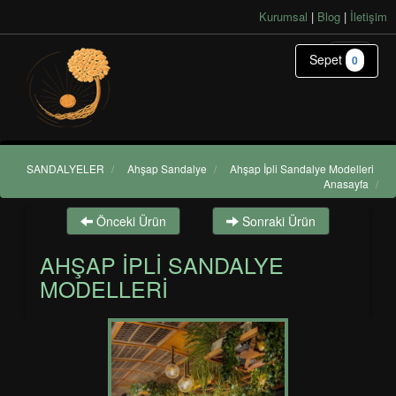
Kurumsal
|
Blog
|
İletişim
Sepet
0
SANDALYELER
/
Ahşap Sandalye
/
Ahşap İpli Sandalye Modelleri
Anasayfa
/
Önceki Ürün
Sonraki Ürün
AHŞAP İPLI SANDALYE
MODELLERI