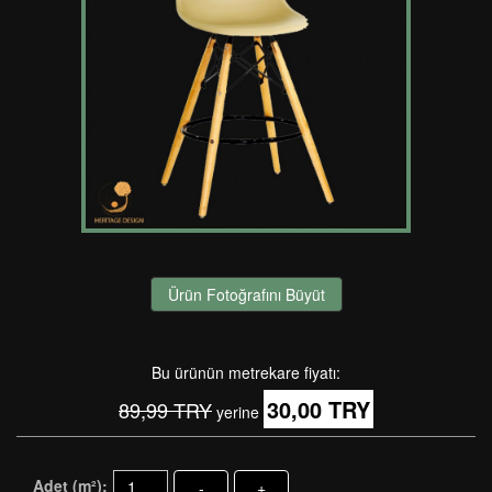
Ürün Fotoğrafını Büyüt
Bu ürünün metrekare fiyatı:
30,00 TRY
89,99 TRY
yerine
Adet (m²):
-
+