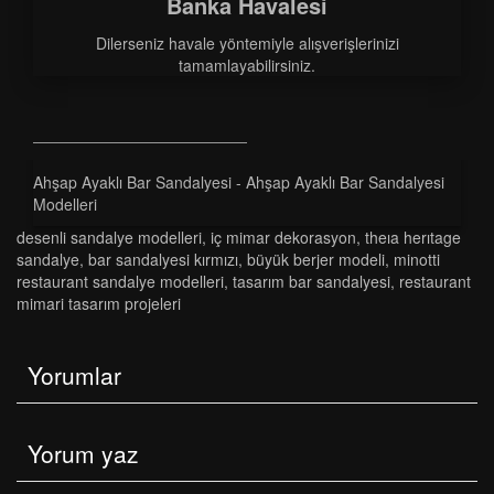
Banka Havalesi
Dilerseniz havale yöntemiyle alışverişlerinizi
tamamlayabilirsiniz.
Ahşap Ayaklı Bar Sandalyesi - Ahşap Ayaklı Bar Sandalyesi
Modelleri
desenli sandalye modelleri
,
i̇ç mimar dekorasyon
,
theia heritage
sandalye
,
bar sandalyesi kırmızı
,
büyük berjer modeli
,
minotti
restaurant sandalye modelleri
,
tasarım bar sandalyesi
,
restaurant
mimari tasarım projeleri
Yorumlar
Yorum yaz