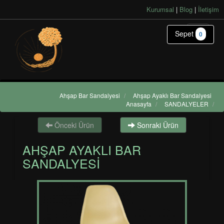
Kurumsal
|
Blog
|
İletişim
Sepet
0
Ahşap Bar Sandalyesi
/
Ahşap Ayaklı Bar Sandalyesi
Anasayfa
/
SANDALYELER
/
Önceki Ürün
Sonraki Ürün
AHŞAP AYAKLI BAR
SANDALYESI