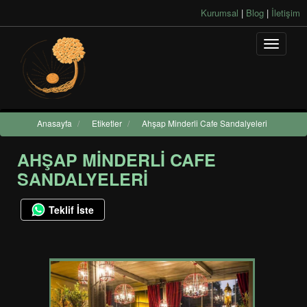
Kurumsal
|
Blog
|
İletişim
Anasayfa
/
Etiketler
/
Ahşap Minderli Cafe Sandalyeleri
AHŞAP MINDERLI CAFE
SANDALYELERI
Teklif İste